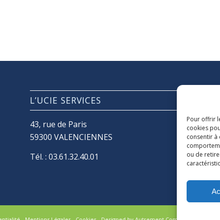
L’UCIE SERVICES
Pour offrir 
43, rue de Paris
cookies pou
59300 VALENCIENNES
consentir à
comportement
ou de retire
Tél. :
03.61.32.40.01
caractéristi
Ac
ntialité
-
Mentions Légales
-
Cookies
-
Designed by Autrement Com’