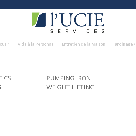
ous ?
Aide à la Personne
Entretien de la Maison
Jardinage /
ICS
PUMPING IRON
S
WEIGHT LIFTING