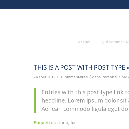
Accueil
Qui Sommes-N
THIS IS A POST WITH POST TYPE «
/
/
/
24 août 2012
0 Commentaires
dans
Personal
par
Entries with this post type link t
headline. Lorem ipsum dolor sit 
Aenean commodo ligula eget dol
Etiquettes :
food
,
fun