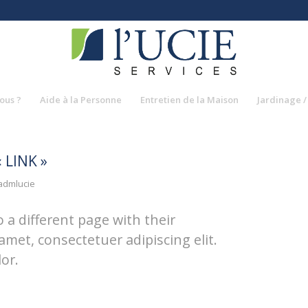
ous ?
Aide à la Personne
Entretien de la Maison
Jardinage /
 LINK »
admlucie
o a different page with their
amet, consectetuer adipiscing elit.
or.